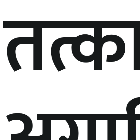
तत्क
अगा