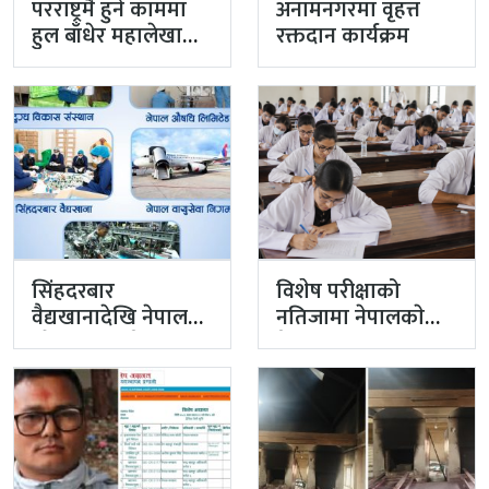
परराष्ट्रमै हुने काममा
अनामनगरमा वृहत्त
हुल बाँधेर महालेखा
रक्तदान कार्यक्रम
नियन्त्रक कार्यालयको
टोली मिसन…
सिंहदरबार
विशेष परीक्षाको
वैद्यखानादेखि नेपाल
नतिजामा नेपालकाे
औषधि लिमिटेडसम्म
मेडिकल शिक्षाको
प्रधानमन्त्रीको
गुणस्तर अब्बल
प्राथमिकतामा