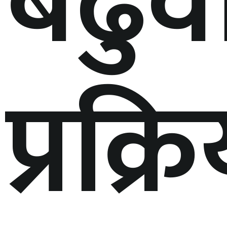
बढुव
प्रक्र