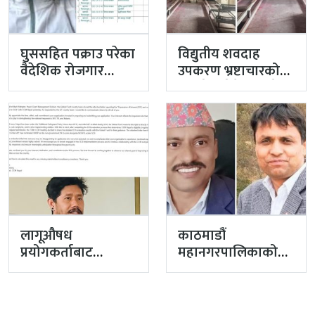
घुससहित पक्राउ परेका
विद्युतीय शवदाह
वैदेशिक रोजगार
उपकरण भ्रष्टाचारको
विभागका नासु मस्राङ्गी
मुद्दा हेर्दा हेर्दैमा राखेर
भ्रष्टाचारी ठहर
टुंग्याइँदै
लागूऔषध
काठमाडौं
प्रयोगकर्ताबाट
महानगरपालिकाको
सीसीएम उपाध्यक्ष
प्रमुख प्रशासकीय
बनेका गुरुङको अवैध
अधिकृतमा अर्याल,
इमेलले उठायो
सहसचिव केसी