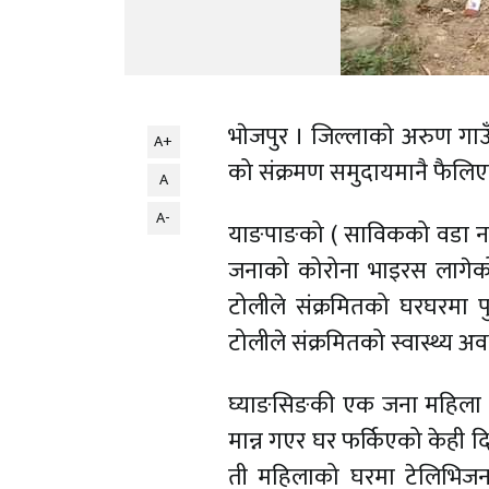
भाेजपुर । जिल्लाकाे अरुण ग
A+
को संक्रमण समुदायमानै फैलिएक
A
A-
याङपाङको ( साविकको वडा नम्
जनाको कोरोना भाइरस लागेको
टोलीले संक्रमितको घरघरमा 
टोलीले संक्रमितको स्वास्थ्य
घ्याङसिङकी एक जना महिला छ
मान्न गएर घर फर्किएको केही द
ती महिलाको घरमा टेलिभिजन ह