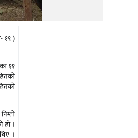
- १९ )
णका ११
सहितको
सहितको
निम्तो
ो हो ।
 थिए ।