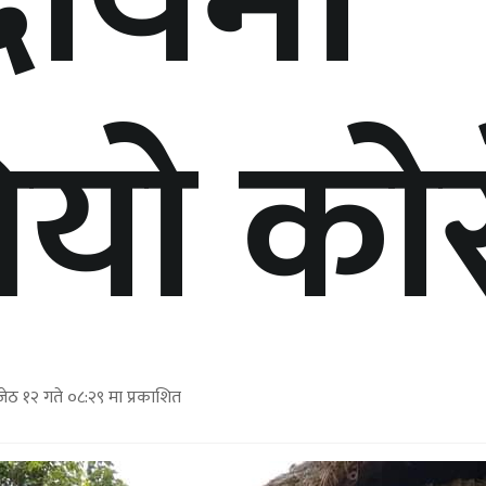
दायमा
ियो को
ेठ १२ गते ०८:२९ मा प्रकाशित