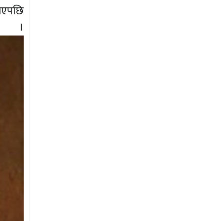
 भएपछि
हो ।