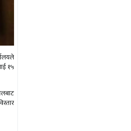
यालयले
लाई १५
टोलबाट
िस्तार