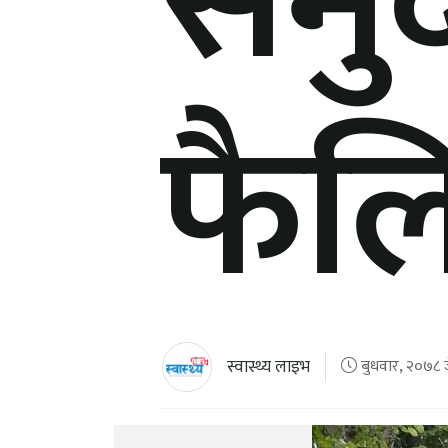
समु
फैल
स्वास्थ्य लाइभ
बुधवार, २०७८ ज