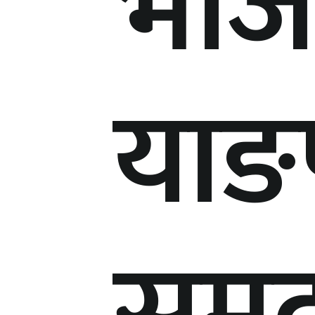
भोज
याङ