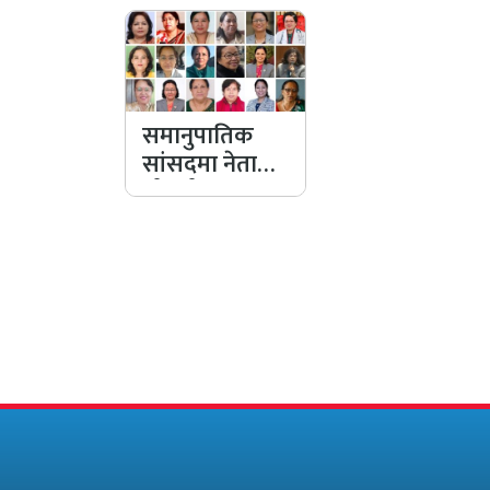
समानुपातिक
सांसदमा नेताका
श्रीमती र
प्रभावशाली
महिलाको
हालिमुहाली