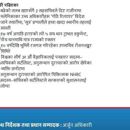
धेरै पढिएका
१
बढेको तलब खाएसँगै ३ सहसचिवले दिए राजीनामा
मलेनिकाका उच्च अधिकारीहरू ‘गोठै रित्याएर’ विदेश
२
जाने तयारीमा, ‘सुत्र’ प्रणालीले हावा खादा स्थानीय तहलाई
सास्ती
१७ वर्ष अगाडि हराएको त्यो ५ सय थान ट्राभल डकुमेन्ट,
३
पाँच थानमाथि मात्र राज्यको एक्सन
१० वर्षदेखि भूमिमै रजगज गरिरहेका उपसचिव रोशनशङ्कर
४
घिमिरे
विश्वका शीर्ष ३१ औँ वैज्ञानिकलाई पन्छाएर सदस्य–
५
सचिवको सर्टलिस्ट, अनुसन्धान दुराचारको आरोप खेपेका
व्यक्ति छनोटमा
अनुसन्धान दुराचारको आरोपित चिकित्सक NHRC
६
सदस्य–सचिवको सर्टलिस्टले सरकारको सुशासनलाई
लाेप्पा
बन्ध निर्देशक तथा प्रधान सम्पादक :
अर्जुन अधिकारी