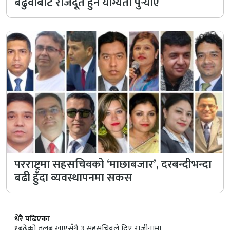
बढुवाबाटै राजदूत हुने योग्यता पुऱ्याए
परराष्ट्रमा सहसचिवको ‘माछाबजार’, दरबन्दीभन्दा
बढी हुँदा व्यवस्थापनमा सकस
धेरै पढिएका
१
बढेको तलब खाएसँगै ३ सहसचिवले दिए राजीनामा