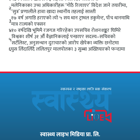
मलेनिकाका उच्च अधिकारीहरू ‘गोठै रित्याएर’ विदेश जाने तयारीमा,
२
‘सुत्र’ प्रणालीले हावा खादा स्थानीय तहलाई सास्ती
१७ वर्ष अगाडि हराएको त्यो ५ सय थान ट्राभल डकुमेन्ट, पाँच थानमाथि
३
मात्र राज्यको एक्सन
४
१० वर्षदेखि भूमिमै रजगज गरिरहेका उपसचिव रोशनशङ्कर घिमिरे
विश्वका शीर्ष ३१ औँ वैज्ञानिकलाई पन्छाएर सदस्य–सचिवको
५
सर्टलिस्ट, अनुसन्धान दुराचारको आरोप खेपेका व्यक्ति छनोटमा
६
घुस लिँदालिँदै ललितपुर मालपोतका ३ सुब्बा अख्तियारको फन्दामा
स्वास्थ्य लाइभ मिडिया प्रा. लि.