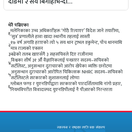
दाङमा २ सय बिगाहाभन्दा…
धेरै पढिएका
मलेनिकाका उच्च अधिकारीहरू ‘गोठै रित्याएर’ विदेश जाने तयारीमा,
१
‘सुत्र’ प्रणालीले हावा खादा स्थानीय तहलाई सास्ती
१७ वर्ष अगाडि हराएको त्यो ५ सय थान ट्राभल डकुमेन्ट, पाँच थानमाथि
२
मात्र राज्यको एक्सन
३
बढेको तलब खाएसँगै ३ सहसचिवले दिए राजीनामा
विश्वका शीर्ष ३१ औँ वैज्ञानिकलाई पन्छाएर सदस्य–सचिवको
४
सर्टलिस्ट, अनुसन्धान दुराचारको आरोप खेपेका व्यक्ति छनोटमा
अनुसन्धान दुराचारको आरोपित चिकित्सक NHRC सदस्य–सचिवको
५
सर्टलिस्टले सरकारको सुशासनलाई लाेप्पा
ग्लोबल फण्ड र युएनडिपीद्वारा सरकारको पारदर्शितामाथि नांगो प्रहार,
६
नियमविपरीत विवादास्पद युएनडिपीलाई नै पीआरको निरन्तरता