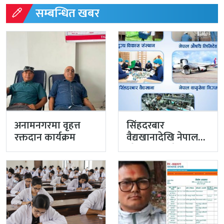
सम्बन्धित खबर
अनामनगरमा वृहत्त
सिंहदरबार
रक्तदान कार्यक्रम
वैद्यखानादेखि नेपाल
औषधि लिमिटेडसम्म
प्रधानमन्त्रीको
प्राथमिकतामा