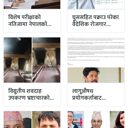
विशेष परीक्षाको
घुससहित पक्राउ परेका
नतिजामा नेपालकाे
वैदेशिक रोजगार
मेडिकल शिक्षाको
विभागका नासु मस्राङ्गी
गुणस्तर अब्बल
भ्रष्टाचारी ठहर
विद्युतीय शवदाह
लागूऔषध
उपकरण भ्रष्टाचारको
प्रयोगकर्ताबाट
मुद्दा हेर्दा हेर्दैमा राखेर
सीसीएम उपाध्यक्ष
टुंग्याइँदै
बनेका गुरुङको अवैध
इमेलले उठायो
अध्यक्ष…