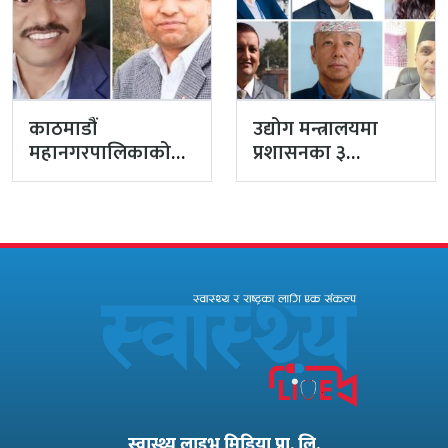
काठमाडौं
उद्योग मन्त्रालयमा
महानगरपालिकाको
प्रशासनका ३
प्रमुख प्रशासकीय
सहसचिव फाजिलमा
अधिकृतमा अर्याल,
सहसचिव केसी
अख्तियारबाट ‘आउट’
स्वास्थ्य लाइभ मिडिया प्रा. लि.