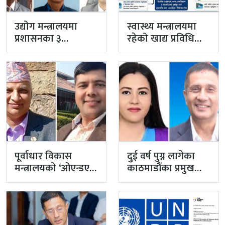
उद्योग मन्त्रालयमा
स्वास्थ्य मन्त्रालयमा
प्रशासनका ३
रहेको खाद्य प्रविधि
सहसचिव फाजिलमा
तथा गुण नियन्त्रण
विभाग विज्ञान…
पूर्वाधार विकास
दुई वर्ष पुग्न लागेका
मन्त्रालयको ‘ओएन्डएम’
काठमाडौंका प्रमुख
नटुंगिदा प्रशासनका
प्रशासकीय अधिकृत
सहसचिवको भएन
गुरागाईं अवकाशमा,…
व्यवस्थापन