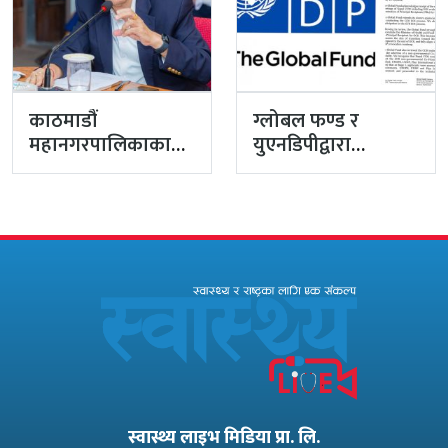
काठमाडौं
ग्लोबल फण्ड र
महानगरपालिकाका
युएनडिपीद्वारा
प्रमुख प्रशासकीय
सरकारको
अधिकृत गुरागाईं घर
पारदर्शितामाथि नांगो
गए
प्रहार, नियमविपरीत
विवादास्पद…
स्वास्थ्य लाइभ मिडिया प्रा. लि.