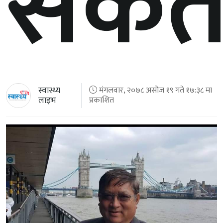
संके
स्वास्थ्य
मंगलवार, २०७८ असोज १९ गते १७:३८ मा
लाइभ
प्रकाशित