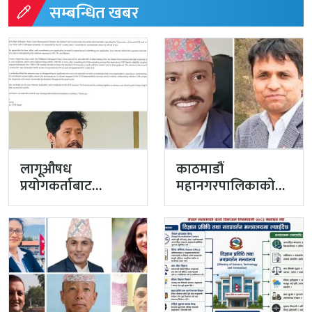
सम्बन्धित खबर
लागूऔषध
काठमाडौं
प्रयोगकर्ताबाट
महानगरपालिकाको
सीसीएम उपाध्यक्ष
प्रमुख प्रशासकीय
बनेका गुरुङको अवैध
अधिकृतमा अर्याल,
इमेलले उठायो
सहसचिव केसी
अध्यक्ष…
अख्तियारबाट ‘आउट’