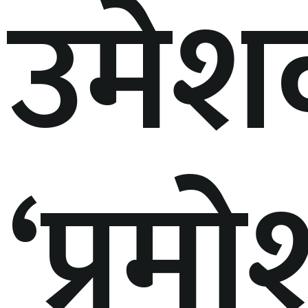
उमेश
‘प्रम