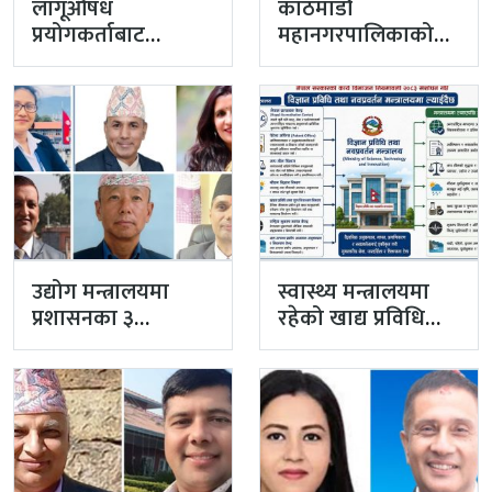
लागूऔषध
काठमाडौं
प्रयोगकर्ताबाट
महानगरपालिकाको
सीसीएम उपाध्यक्ष
प्रमुख प्रशासकीय
बनेका गुरुङको अवैध
अधिकृतमा अर्याल,
इमेलले उठायो
सहसचिव केसी
अध्यक्ष…
अख्तियारबाट ‘आउट’
उद्योग मन्त्रालयमा
स्वास्थ्य मन्त्रालयमा
प्रशासनका ३
रहेको खाद्य प्रविधि
सहसचिव फाजिलमा
तथा गुण नियन्त्रण
विभाग विज्ञान…