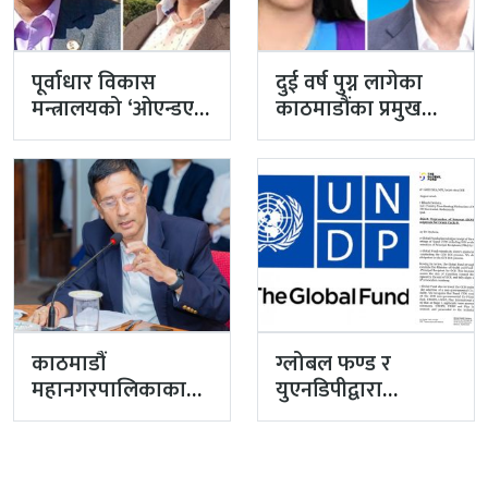
पूर्वाधार विकास
दुई वर्ष पुग्न लागेका
मन्त्रालयको ‘ओएन्डएम’
काठमाडौंका प्रमुख
नटुंगिदा प्रशासनका
प्रशासकीय अधिकृत
सहसचिवको भएन
गुरागाईं अवकाशमा,…
व्यवस्थापन
काठमाडौं
ग्लोबल फण्ड र
महानगरपालिकाका
युएनडिपीद्वारा
प्रमुख प्रशासकीय
सरकारको
अधिकृत गुरागाईं घर
पारदर्शितामाथि नांगो
गए
प्रहार, नियमविपरीत