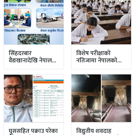
सिंहदरबार
विशेष परीक्षाको
वैद्यखानादेखि नेपाल
नतिजामा नेपालकाे
औषधि लिमिटेडसम्म
मेडिकल शिक्षाको
प्रधानमन्त्रीको
गुणस्तर अब्बल
प्राथमिकतामा
घुससहित पक्राउ परेका
विद्युतीय शवदाह