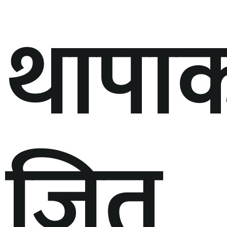
थापा
जित