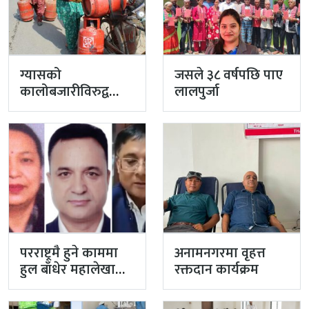
ग्यासको
जसले ३८ वर्षपछि पाए
कालोबजारीविरुद्व
लालपुर्जा
प्रहरीको एक्सन
परराष्ट्रमै हुने काममा
अनामनगरमा वृहत्त
हुल बाँधेर महालेखा
रक्तदान कार्यक्रम
नियन्त्रक कार्यालयको
टोली मिसन…