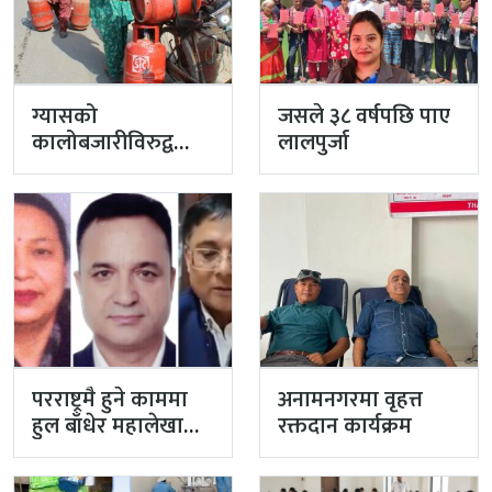
ग्यासको
जसले ३८ वर्षपछि पाए
कालोबजारीविरुद्व
लालपुर्जा
प्रहरीको एक्सन
परराष्ट्रमै हुने काममा
अनामनगरमा वृहत्त
हुल बाँधेर महालेखा
रक्तदान कार्यक्रम
नियन्त्रक कार्यालयको
टोली मिसन…