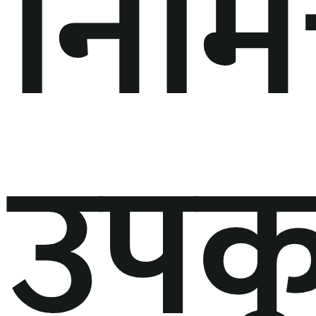
निमित
उपक