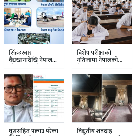
सिंहदरबार
विशेष परीक्षाको
वैद्यखानादेखि नेपाल
नतिजामा नेपालकाे
औषधि लिमिटेडसम्म
मेडिकल शिक्षाको
प्रधानमन्त्रीको
गुणस्तर अब्बल
प्राथमिकतामा
घुससहित पक्राउ परेका
विद्युतीय शवदाह