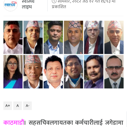
स्वास्थ्य
सोमवार, २०८२ जेठ १२ गते १६:५३ मा
लाइभ
प्रकाशित
A+
A
A-
काठमाडौं
। सहसचिवलगायतका कर्मचारीलाई जगेडामा