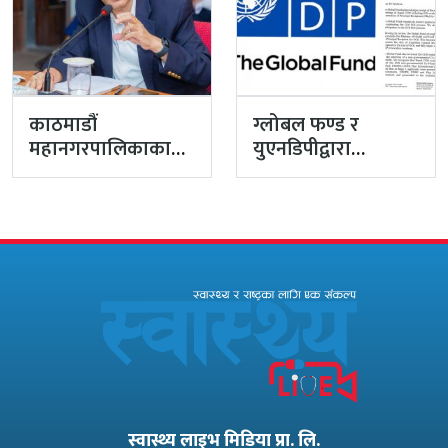
काठमाडौं
ग्लोबल फण्ड र
महानगरपालिकाका
युएनडिपीद्वारा
प्रमुख प्रशासकीय
सरकारको
अधिकृत गुरागाईं घर
पारदर्शितामाथि नांगो
गए
प्रहार, नियमविपरीत
विवादास्पद…
स्वास्थ्य लाइभ मिडिया प्रा. लि.