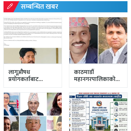
सम्बन्धित खबर
लागूऔषध
काठमाडौं
प्रयोगकर्ताबाट
महानगरपालिकाको
सीसीएम उपाध्यक्ष
प्रमुख प्रशासकीय
बनेका गुरुङको अवैध
अधिकृतमा अर्याल,
इमेलले उठायो
सहसचिव केसी
अध्यक्ष…
अख्तियारबाट ‘आउट’