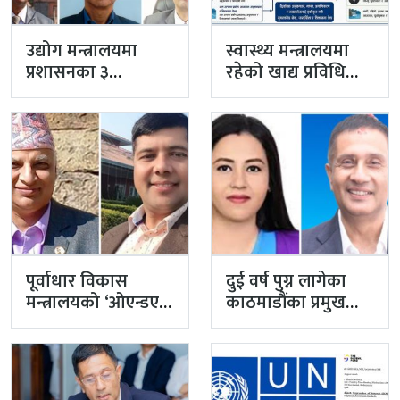
उद्योग मन्त्रालयमा
स्वास्थ्य मन्त्रालयमा
प्रशासनका ३
रहेको खाद्य प्रविधि
सहसचिव फाजिलमा
तथा गुण नियन्त्रण
विभाग विज्ञान…
पूर्वाधार विकास
दुई वर्ष पुग्न लागेका
मन्त्रालयको ‘ओएन्डएम’
काठमाडौंका प्रमुख
नटुंगिदा प्रशासनका
प्रशासकीय अधिकृत
सहसचिवको भएन
गुरागाईं अवकाशमा,…
व्यवस्थापन