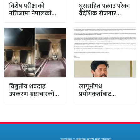
विशेष परीक्षाको
घुससहित पक्राउ परेका
नतिजामा नेपालकाे
वैदेशिक रोजगार
मेडिकल शिक्षाको
विभागका नासु मस्राङ्गी
गुणस्तर अब्बल
भ्रष्टाचारी ठहर
विद्युतीय शवदाह
लागूऔषध
उपकरण भ्रष्टाचारको
प्रयोगकर्ताबाट
मुद्दा हेर्दा हेर्दैमा राखेर
सीसीएम उपाध्यक्ष
टुंग्याइँदै
बनेका गुरुङको अवैध
इमेलले उठायो
अध्यक्ष…