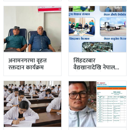
टोली मिसन…
अनामनगरमा वृहत्त
सिंहदरबार
रक्तदान कार्यक्रम
वैद्यखानादेखि नेपाल
औषधि लिमिटेडसम्म
प्रधानमन्त्रीको
प्राथमिकतामा