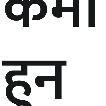
कमी
हुन