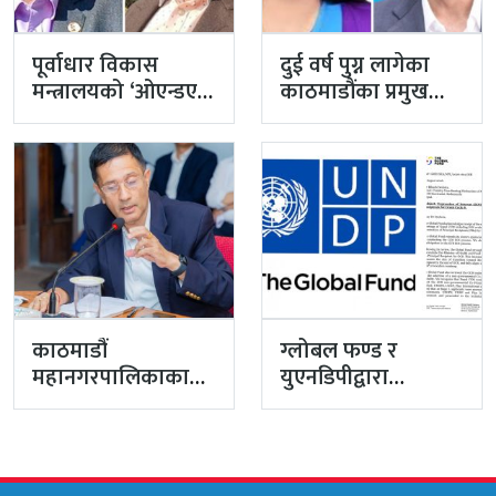
पूर्वाधार विकास
दुई वर्ष पुग्न लागेका
मन्त्रालयको ‘ओएन्डएम’
काठमाडौंका प्रमुख
नटुंगिदा प्रशासनका
प्रशासकीय अधिकृत
सहसचिवको भएन
गुरागाईं अवकाशमा,…
व्यवस्थापन
काठमाडौं
ग्लोबल फण्ड र
महानगरपालिकाका
युएनडिपीद्वारा
प्रमुख प्रशासकीय
सरकारको
अधिकृत गुरागाईं घर
पारदर्शितामाथि नांगो
गए
प्रहार, नियमविपरीत
विवादास्पद…