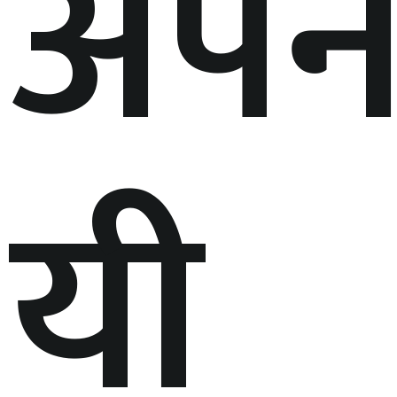
अपना
यी