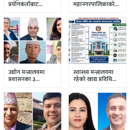
प्रयोगकर्ताबाट
महानगरपालिकाको
सीसीएम उपाध्यक्ष
प्रमुख प्रशासकीय
बनेका गुरुङको अवैध
अधिकृतमा अर्याल,
इमेलले उठायो
सहसचिव केसी
अध्यक्ष…
अख्तियारबाट ‘आउट’
उद्योग मन्त्रालयमा
स्वास्थ्य मन्त्रालयमा
प्रशासनका ३
रहेको खाद्य प्रविधि
सहसचिव फाजिलमा
तथा गुण नियन्त्रण
विभाग विज्ञान…