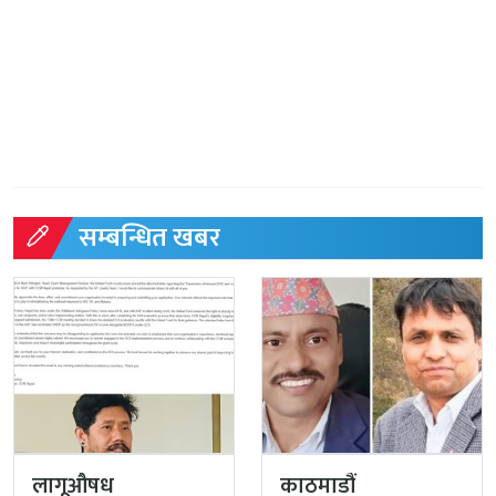
सम्बन्धित खबर
लागूऔषध
काठमाडौं