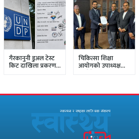
अनुदानमा
“माफियाको”…
गैरकानुनी डुअल टेस्ट
चिकित्सा शिक्षा
किट दाखिला प्रकरण:
आयोगको उपाध्यक्षमा
‘कम्युनिटीका
डा. देवेन्द्र खत्री नियुक्त
बिचौलिया’ परिचालन
गरेर…