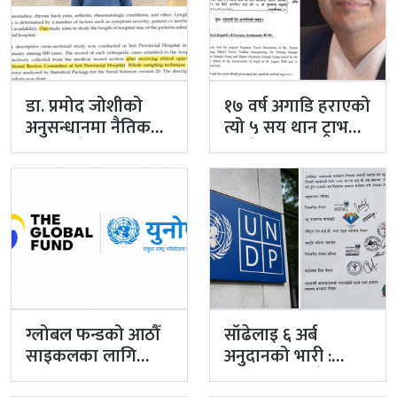
डा. प्रमोद जोशीको
१७ वर्ष अगाडि हराएको
अनुसन्धानमा नैतिक
त्यो ५ सय थान ट्राभल
स्वीकृतिदेखि
डकुमेन्ट,…
अनुसन्धान विधिसम्म
प्रश्न, सरकारको…
ग्लोबल फन्डको आठौँ
साँढेलाइ ६ अर्ब
साइकलका लागि
अनुदानको भारी :
पीआरमा युनोप्स छनोट
ग्लोबल फण्डकाे