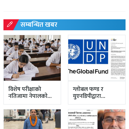
सम्बन्धित खबर
विशेष परीक्षाको
ग्लोबल फण्ड र
नतिजामा नेपालकाे
युएनडिपीद्वारा
मेडिकल शिक्षाको
सरकारको
गुणस्तर अब्बल
पारदर्शितामाथि नांगो
प्रहार, नियमविपरीत
विवादास्पद…