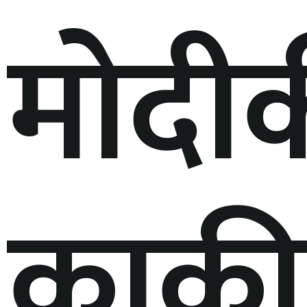
मोदी
काकी