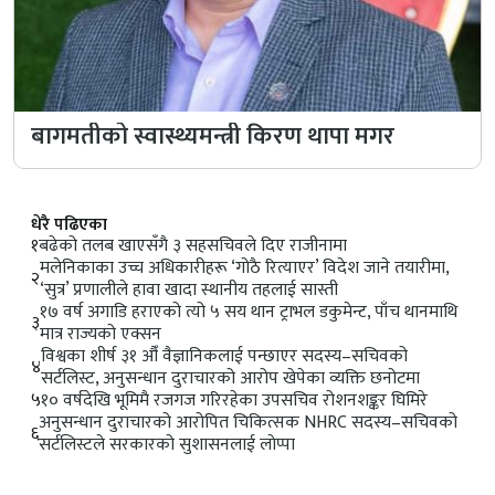
बागमतीको स्वास्थ्यमन्त्री किरण थापा मगर
धेरै पढिएका
१
बढेको तलब खाएसँगै ३ सहसचिवले दिए राजीनामा
मलेनिकाका उच्च अधिकारीहरू ‘गोठै रित्याएर’ विदेश जाने तयारीमा,
२
‘सुत्र’ प्रणालीले हावा खादा स्थानीय तहलाई सास्ती
१७ वर्ष अगाडि हराएको त्यो ५ सय थान ट्राभल डकुमेन्ट, पाँच थानमाथि
३
मात्र राज्यको एक्सन
विश्वका शीर्ष ३१ औँ वैज्ञानिकलाई पन्छाएर सदस्य–सचिवको
४
सर्टलिस्ट, अनुसन्धान दुराचारको आरोप खेपेका व्यक्ति छनोटमा
५
१० वर्षदेखि भूमिमै रजगज गरिरहेका उपसचिव रोशनशङ्कर घिमिरे
अनुसन्धान दुराचारको आरोपित चिकित्सक NHRC सदस्य–सचिवको
६
सर्टलिस्टले सरकारको सुशासनलाई लाेप्पा