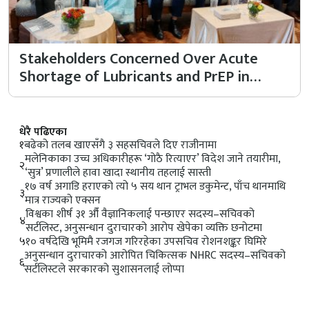
Stakeholders Concerned Over Acute
Shortage of Lubricants and PrEP in…
धेरै पढिएका
१
बढेको तलब खाएसँगै ३ सहसचिवले दिए राजीनामा
मलेनिकाका उच्च अधिकारीहरू ‘गोठै रित्याएर’ विदेश जाने तयारीमा,
२
‘सुत्र’ प्रणालीले हावा खादा स्थानीय तहलाई सास्ती
१७ वर्ष अगाडि हराएको त्यो ५ सय थान ट्राभल डकुमेन्ट, पाँच थानमाथि
३
मात्र राज्यको एक्सन
विश्वका शीर्ष ३१ औँ वैज्ञानिकलाई पन्छाएर सदस्य–सचिवको
४
सर्टलिस्ट, अनुसन्धान दुराचारको आरोप खेपेका व्यक्ति छनोटमा
५
१० वर्षदेखि भूमिमै रजगज गरिरहेका उपसचिव रोशनशङ्कर घिमिरे
अनुसन्धान दुराचारको आरोपित चिकित्सक NHRC सदस्य–सचिवको
६
सर्टलिस्टले सरकारको सुशासनलाई लाेप्पा