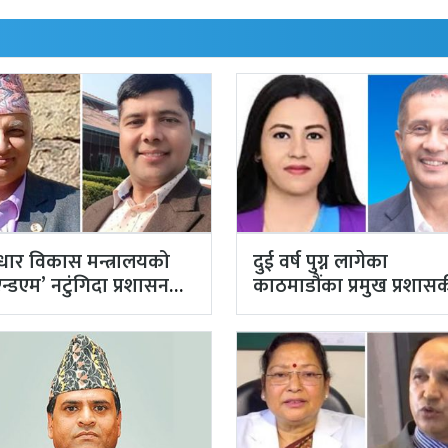
वाधार विकास मन्त्रालयको
दुई वर्ष पुग्न लागेका
्डएम’ नटुंगिदा प्रशासनका
काठमाडौंका प्रमुख प्रशास
चिवको भएन व्यवस्थापन
अधिकृत गुरागाईं अवकाश