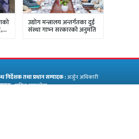
ोगको
उद्योग मन्त्रालय अन्तर्गतका दुई
,
संस्था गाभ्न सरकारको अनुमति
बन्ध निर्देशक तथा प्रधान सम्पादक :
अर्जुन अधिकारी
पादक :
सुनिल सापकोटा
्यकारी सम्पादक (अंग्रेजी संस्करण) :
प्रविन कुमार
दव
फोन नं.:
९८५१०४१६०९
ईमेल:
swasthyalive@gmail.com