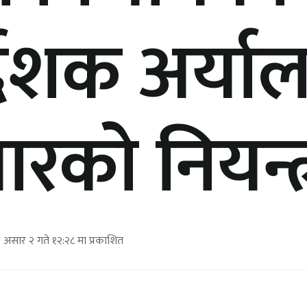
्देशक अर्या
ारको नियन्त
असार २ गते १२:२८ मा प्रकाशित