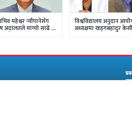
वसचिव महेश्वर न्यौपानेसँग
विश्वविद्यालय अनुदान आय
ेष अदालतले माग्यो साढे ४
अध्यक्षमा खड्गबहादुर केसी
 धरौटी
सचिवमा नर्स रोजी श्रेष्ठ…
प्र
सम्
कार
स्वास्थ्य लाइभ मिडिया प्रा. लि.
या
कागेश्वरी, मनाेहरा-०५, काठमाण्डौँ
सूचना विभाग दर्ता नं.: २८१९/०७८/०७९