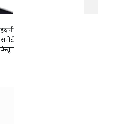
ाहदानी
सपोर्ट
िस्तृत