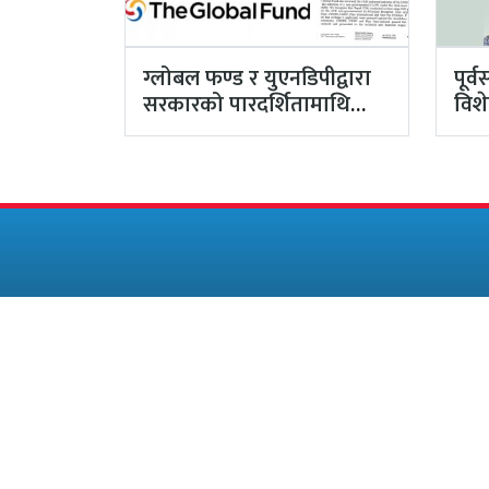
ग्लोबल फण्ड र युएनडिपीद्वारा
पूर्
सरकारको पारदर्शितामाथि
विश
नांगो प्रहार, नियमविपरीत
लाख
विवादास्पद…