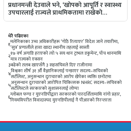
प्रधानमन्त्री देउवाले भने, ‘खाेपकाे आपूर्ति र स्वास्थ्य
उपचारलाई राज्यले प्राथमिकतामा राखेकाे…
धेरै पढिएका
मलेनिकाका उच्च अधिकारीहरू ‘गोठै रित्याएर’ विदेश जाने तयारीमा,
१
‘सुत्र’ प्रणालीले हावा खादा स्थानीय तहलाई सास्ती
१७ वर्ष अगाडि हराएको त्यो ५ सय थान ट्राभल डकुमेन्ट, पाँच थानमाथि
२
मात्र राज्यको एक्सन
३
बढेको तलब खाएसँगै ३ सहसचिवले दिए राजीनामा
विश्वका शीर्ष ३१ औँ वैज्ञानिकलाई पन्छाएर सदस्य–सचिवको
४
सर्टलिस्ट, अनुसन्धान दुराचारको आरोप खेपेका व्यक्ति छनोटमा
अनुसन्धान दुराचारको आरोपित चिकित्सक NHRC सदस्य–सचिवको
५
सर्टलिस्टले सरकारको सुशासनलाई लाेप्पा
ग्लोबल फण्ड र युएनडिपीद्वारा सरकारको पारदर्शितामाथि नांगो प्रहार,
६
नियमविपरीत विवादास्पद युएनडिपीलाई नै पीआरको निरन्तरता