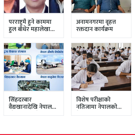
परराष्ट्रमै हुने काममा
अनामनगरमा वृहत्त
हुल बाँधेर महालेखा
रक्तदान कार्यक्रम
नियन्त्रक कार्यालयको
टोली मिसन…
सिंहदरबार
विशेष परीक्षाको
वैद्यखानादेखि नेपाल
नतिजामा नेपालकाे
औषधि लिमिटेडसम्म
मेडिकल शिक्षाको
प्रधानमन्त्रीको
गुणस्तर अब्बल
प्राथमिकतामा