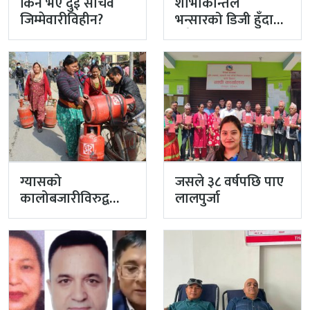
किन भए दुई सचिव
शोभाकान्तले
जिम्मेवारीविहीन?
भन्सारको डिजी हुँदा
लगेको गाडी
अहिलेसम्म गरेनन्
फिर्ता
ग्यासको
जसले ३८ वर्षपछि पाए
कालोबजारीविरुद्व
लालपुर्जा
प्रहरीको एक्सन