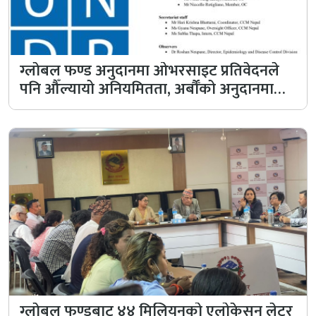
ग्लाेबल फण्ड अनुदानमा ओभरसाइट प्रतिवेदनले
पनि औँल्यायो अनियमितता, अर्बौँको अनुदानमा…
ग्लाेबल फण्डबाट ४४ मिलियनको एलोकेसन लेटर