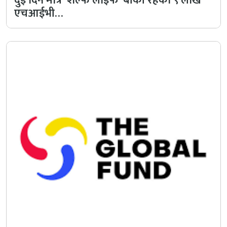
दुई दिन मात्रै ‘शेल्फ लाइफ’ बाँकी रहेको ९ लाख
एचआईभी…